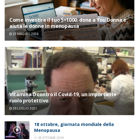
Come investire il tuo 5×1000: dona a You Donna e
aiuta le donne in menopausa
29 MAGGIO 2026
Vitamina D contro il Covid-19, un importante
ruolo protettivo
26 LUGLIO 2021
18 ottobre, giornata mondiale della
Menopausa
18 OTTOBRE 2019