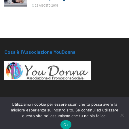
23 AGOSTO 2018
Cosa è l’Associazione YouDonna
Utilizziamo i cookie per essere sicuri che tu possa avere la
migliore esperienza sul nostro sito. Se continui ad utilizzare
Copyright © 2018, All Rights Reserved - É vietata la copia e la riproduzione
questo sito noi assumiamo che tu ne sia felice.
dei contenuti e immagini in qualsiasi forma.
Ok