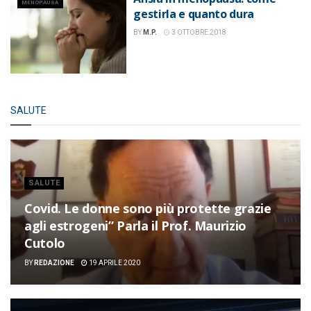
MENOPAUSA
gestirla e quanto dura
BY
M.P.
3 OTTOBRE 2018
SALUTE
SALUTE
Covid. Le donne sono più protette grazie
agli estrogeni” Parla il Prof. Maurizio
Cutolo
BY
REDAZIONE
19 APRILE 2020