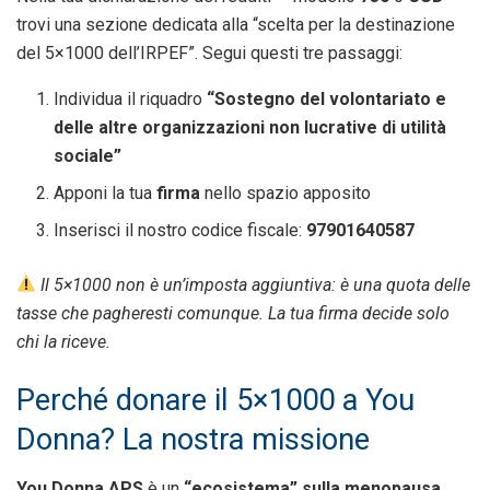
trovi una sezione dedicata alla “scelta per la destinazione
del 5×1000 dell’IRPEF”. Segui questi tre passaggi:
Individua il riquadro
“Sostegno del volontariato e
delle altre organizzazioni non lucrative di utilità
sociale”
Apponi la tua
firma
nello spazio apposito
Inserisci il nostro codice fiscale:
97901640587
Il 5×1000 non è un’imposta aggiuntiva: è una quota delle
tasse che pagheresti comunque. La tua firma decide solo
chi la riceve.
Perché donare il 5×1000 a You
Donna? La nostra missione
You Donna APS
è un
“ecosistema” sulla menopausa