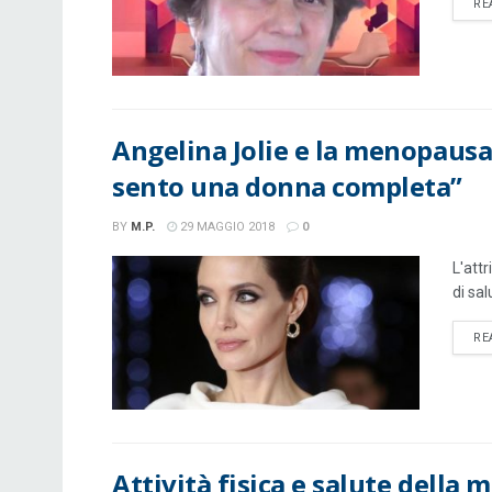
RE
Angelina Jolie e la menopausa
sento una donna completa”
BY
M.P.
29 MAGGIO 2018
0
L'att
di sal
RE
Attività fisica e salute della 