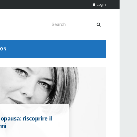
Login
ONI
ausa: riscoprire il
nni