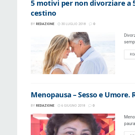
5 motivi per non divorziare a 
cestino
BY
REDAZIONE
30 LUGLIO 2018
0
Divor
sempr
RE
Menopausa – Sesso e Umore. R
BY
REDAZIONE
6 GIUGNO 2018
0
Menop
paura 