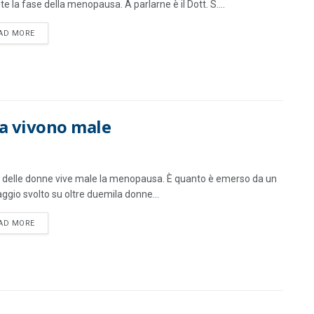
e la fase della menopausa. A parlarne è il Dott. S....
DETAILS
AD MORE
a vivono male
% delle donne vive male la menopausa. È quanto è emerso da un
ggio svolto su oltre duemila donne...
DETAILS
AD MORE