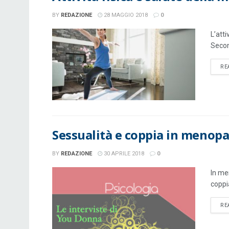
BY
REDAZIONE
28 MAGGIO 2018
0
L’att
Secon
RE
Sessualità e coppia in menop
BY
REDAZIONE
30 APRILE 2018
0
In me
coppi
RE