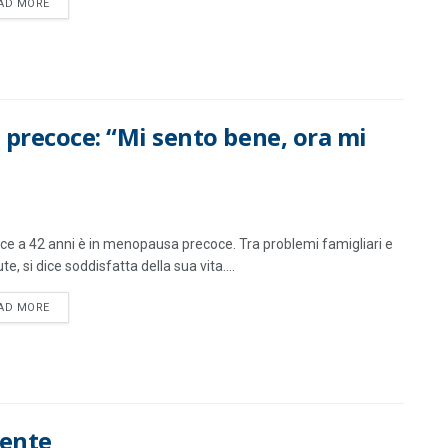
DETAILS
AD MORE
 precoce: “Mi sento bene, ora mi
rice a 42 anni è in menopausa precoce. Tra problemi famigliari e
ute, si dice soddisfatta della sua vita....
DETAILS
AD MORE
mente