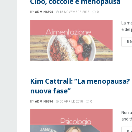
Cibo, coccole e menopausa
BY
ADMIN6394
18 NOVEMBRE 2015
0
La me
e del
RE
Kim Cattrall: “La menopausa? 
nuova fase”
BY
ADMIN6394
30 APRILE 2018
0
Non u
and th
RE