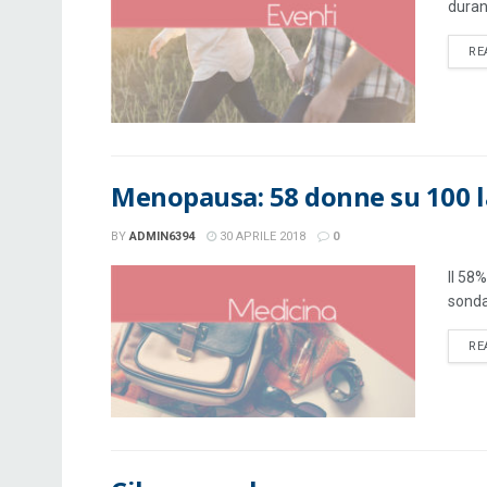
durant
RE
Menopausa: 58 donne su 100 l
BY
ADMIN6394
30 APRILE 2018
0
Il 58
sonda
RE