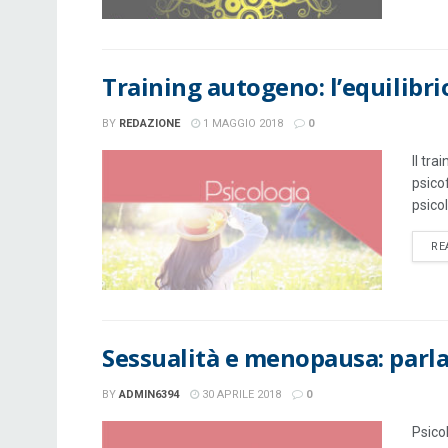
Training autogeno: l’equilibrio
BY
REDAZIONE
1 MAGGIO 2018
0
Il tr
psicof
psico
RE
Sessualità e menopausa: parla
BY
ADMIN6394
30 APRILE 2018
0
Psico