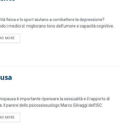
ività fisica e lo sport aiutano a combattere la depressione?
do i medici sì: migliorano tono dell’umore e capacità cognitive.
DETAILS
AD MORE
ausa
nopausa è importante ripensare la sessualità e il rapporto di
a. Il parere dello psicosessuologo Marco Silvaggi dell'ISC.
DETAILS
AD MORE