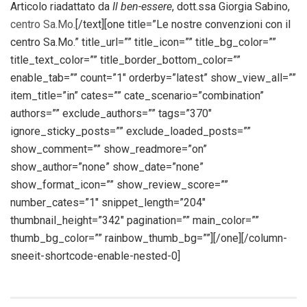
Articolo riadattato da
Il ben-essere
, dott.ssa Giorgia Sabino,
centro Sa.Mo.
[/text][one title=”Le nostre convenzioni con il
centro Sa.Mo.” title_url=”” title_icon=”” title_bg_color=””
title_text_color=”” title_border_bottom_color=””
enable_tab=”” count=”1″ orderby=”latest” show_view_all=””
item_title=”in” cates=”” cate_scenario=”combination”
authors=”” exclude_authors=”” tags=”370″
ignore_sticky_posts=”” exclude_loaded_posts=””
show_comment=”” show_readmore=”on”
show_author=”none” show_date=”none”
show_format_icon=”” show_review_score=””
number_cates=”1″ snippet_length=”204″
thumbnail_height=”342″ pagination=”” main_color=””
thumb_bg_color=”” rainbow_thumb_bg=””][/one][/column-
sneeit-shortcode-enable-nested-0]