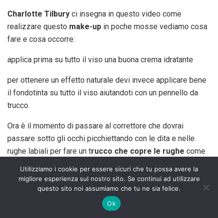
Charlotte Tilbury
ci insegna in questo video come
realizzare questo
make-up
in poche mosse vediamo cosa
fare e cosa occorre:
applica prima su tutto il viso una buona crema idratante
per ottenere un effetto naturale devi invece applicare bene
il fondotinta su tutto il viso aiutandoti con un pennello da
trucco.
Ora è il momento di passare al correttore che dovrai
passare sotto gli occhi picchiettando con le dita e nelle
rughe labiali per fare un t
rucco che copre le rughe
come
vediamo nel tutorial.
Utilizziamo i cookie per essere sicuri che tu possa avere la
migliore esperienza sul nostro sito. Se continui ad utilizzare
Il tuo trucco viso luminoso è pronto, un rossetto nei toni del
questo sito noi assumiamo che tu ne sia felice.
nude pesca,
eye liner
e una passata di mascara per aprire
Ok
lo sguardo, completeranno il tuo
trucco over 50
naturale e