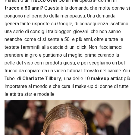
Parliamo
di Trucco over 50
in menopausa- Come mi
trucco a 50 anni
? Questa è la domanda che molte donne si
pongono nel periodo della menopausa. Una domanda
genera tante risposte su Google, di conseguenza scattano
una serie di consigli tra blogger giovani che non sanno
neanche come ci si sente a 50 e più anni, oltre a tutte le
testate femminili alla caccia di un click. Non facciamoci
prendere in giro e puntiamo al meglio, prima curando la
pelle del viso
con i prodotti giusti, e poi scegliamo un bel
trucco da copiare da un video tutorial trovato nel canale You
Tube di
Charlotte Tilbury,
una delle 10
makeup artist
più
importante al mondo e che cura il make-up di donne di tutte
le età tra star e modelle.