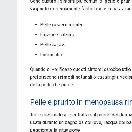
Sono quattro i sintomi più comuni di
pelle e prur
vaginale
estremamente fastidioso e imbarazzante.
Pelle rossa e irritata
Eruzione cutanee
Pelle secca
Formicolio
Quando si verificano questi sintomi sarebbe utile 
preferiscono i
rimedi naturali
o casalinghi, vedia
della pelle che prude.
Pelle e prurito in menopausa r
Tra i rimedi naturali per trattare il prurito del de
usata durante un bagno da sollievo, l’acqua del b
peggiorate la situazione