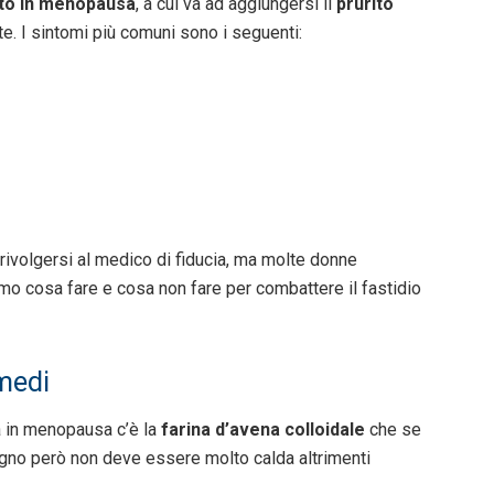
ito in menopausa
, a cui va ad aggiungersi il
prurito
 I sintomi più comuni sono i seguenti:
rivolgersi al medico di fiducia, ma molte donne
mo cosa fare e cosa non fare per combattere il fastidio
imedi
rma in menopausa c’è la
farina d’avena colloidale
che se
agno però non deve essere molto calda altrimenti