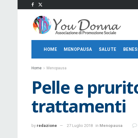
HOME
MENOPAUSA
SALUTE
BENES
Home
Menopausa
Pelle e pruri
trattamenti
by
redazione
27 Luglio 2018
in
Menopausa