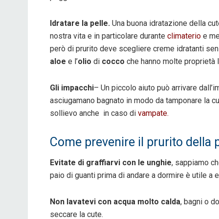
Idratare la pelle.
Una buona idratazione della cute
nostra vita e in particolare durante
climaterio
e me
però di prurito deve scegliere creme idratanti sen
aloe
e l’
olio
di
cocco
che hanno molte proprietà l
Gli impacchi
– Un piccolo aiuto può arrivare dall’
asciugamano bagnato in modo da tamponare la cute
sollievo anche in caso di
vampate
.
Come prevenire il prurito della
Evitate di graffiarvi con le unghie
, sappiamo ch
paio di guanti prima di andare a dormire è utile a 
Non lavatevi con acqua molto calda
, bagni o d
seccare la cute.