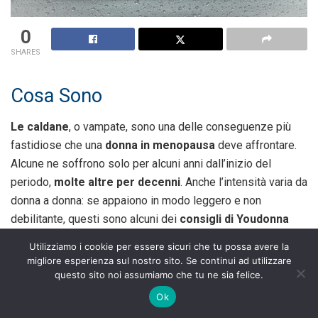
0
SHARES
Cosa Sono
Le caldane
, o vampate, sono una delle conseguenze più
fastidiose che una
donna in menopausa
deve affrontare.
Alcune ne soffrono solo per alcuni anni dall’inizio del
periodo,
molte altre per decenni
. Anche l’intensità varia da
donna a donna: se appaiono in modo leggero e non
debilitante, questi sono alcuni dei
consigli di Youdonna
per affrontare le caldane
.
Utilizziamo i cookie per essere sicuri che tu possa avere la
migliore esperienza sul nostro sito. Se continui ad utilizzare
Cosa Fare
questo sito noi assumiamo che tu ne sia felice.
Ok
Il nostro corpo è dotato di un
termometro celebrale
, che