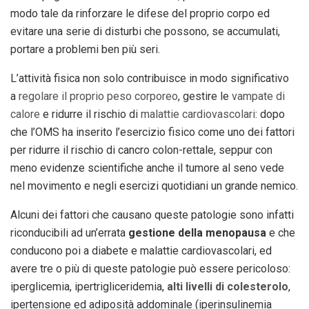
modo tale da rinforzare le difese del proprio corpo ed
evitare una serie di disturbi che possono, se accumulati,
portare a problemi ben più seri.
L’attività fisica non solo contribuisce in modo significativo
a
regolare il proprio peso corporeo
, gestire le
vampate di
calore
e ridurre il rischio di
malattie cardiovascolari
: dopo
che l’OMS ha inserito l’esercizio fisico come uno dei fattori
per ridurre il rischio di cancro colon-rettale, seppur con
meno evidenze scientifiche anche il tumore al seno vede
nel movimento e negli esercizi quotidiani un grande nemico.
Alcuni dei fattori che causano queste patologie sono infatti
riconducibili ad un’errata
gestione della menopausa
e che
conducono poi a diabete e malattie cardiovascolari, ed
avere tre o più di queste patologie può essere pericoloso:
iperglicemia, ipertrigliceridemia,
alti livelli di colesterolo
,
ipertensione ed adiposità addominale (iperinsulinemia