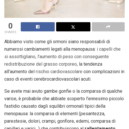
0
SHARES
Abbiamo visto come gli ormoni siano responsabili di
numerosi cambiamenti legati alla menopausa:
i capelli che
si assottigliano
,
l’aumento di peso con conseguente
redistribuzione del grasso corporeo
, la tendenza
all’aumento del
rischio cardiovascolare
con complicazioni in
caso di eventi cerebrocardiovascolari acuti.
Se avete mai avuto gambe gonfie o la comparsa di qualche
varice, è probabile che abbiate scoperto l’ennesimo piccolo
fastidio causato dagli squilibri ormonali tipici della
menopausa: la comparsa di elementi (pesantezza,
parestesie, dolori, crampi, gonfiore, edemi, comparsa di
capillari e varici…) che contribuiscono al
rallentamento