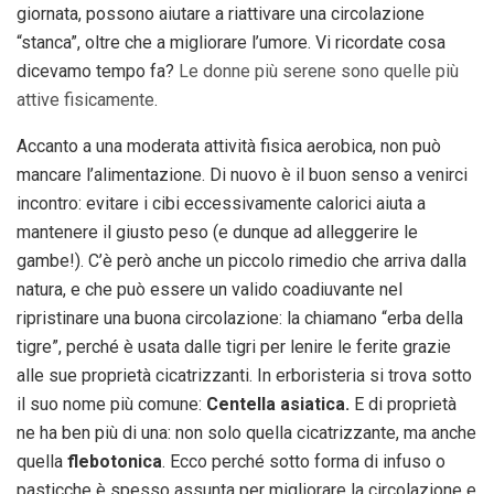
giornata, possono aiutare a riattivare una circolazione
“stanca”, oltre che a migliorare l’umore. Vi ricordate cosa
dicevamo tempo fa?
Le donne più serene sono quelle più
attive fisicamente
.
Accanto a una moderata attività fisica aerobica, non può
mancare l’alimentazione. Di nuovo è il buon senso a venirci
incontro: evitare i cibi eccessivamente calorici aiuta a
mantenere il giusto peso (e dunque ad alleggerire le
gambe!). C’è però anche un piccolo rimedio che arriva dalla
natura, e che può essere un valido coadiuvante nel
ripristinare una buona circolazione: la chiamano “erba della
tigre”, perché è usata dalle tigri per lenire le ferite grazie
alle sue proprietà cicatrizzanti. In erboristeria si trova sotto
il suo nome più comune:
Centella asiatica.
E di proprietà
ne ha ben più di una: non solo quella cicatrizzante, ma anche
quella
flebotonica
. Ecco perché sotto forma di infuso o
pasticche è spesso assunta per migliorare la circolazione e