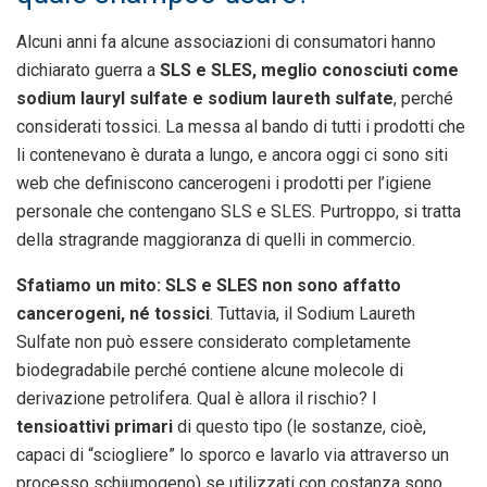
Alcuni anni fa alcune associazioni di consumatori hanno
dichiarato guerra a
SLS e SLES, meglio conosciuti come
sodium lauryl sulfate e sodium laureth sulfate
, perché
considerati tossici. La messa al bando di tutti i prodotti che
li contenevano è durata a lungo, e ancora oggi ci sono siti
web che definiscono cancerogeni i prodotti per l’igiene
personale che contengano SLS e SLES. Purtroppo, si tratta
della stragrande maggioranza di quelli in commercio.
Sfatiamo un mito: SLS e SLES non sono affatto
cancerogeni, né tossici
. Tuttavia, il Sodium Laureth
Sulfate non può essere considerato completamente
biodegradabile perché contiene alcune molecole di
derivazione petrolifera. Qual è allora il rischio? I
tensioattivi primari
di questo tipo (le sostanze, cioè,
capaci di “sciogliere” lo sporco e lavarlo via attraverso un
processo schiumogeno) se utilizzati con costanza sono