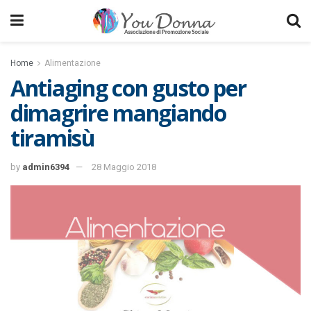
Home
Alimentazione
Antiaging con gusto per
dimagrire mangiando
tiramisù
by
admin6394
28 Maggio 2018