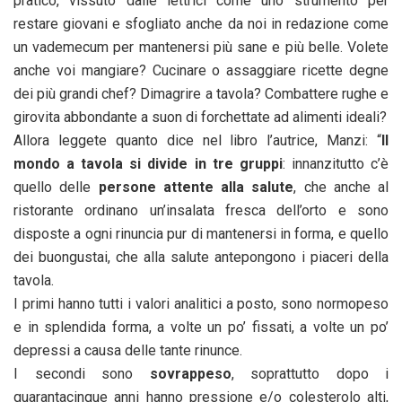
pratico, vissuto dalle lettrici come uno strumento per
restare giovani e sfogliato anche da noi in redazione come
un vademecum per mantenersi più sane e più belle. Volete
anche voi mangiare? Cucinare o assaggiare ricette degne
dei più grandi chef? Dimagrire a tavola? Combattere rughe e
girovita abbondante a suon di forchettate ad alimenti ideali?
Allora leggete quanto dice nel libro l’autrice, Manzi: “
Il
mondo a tavola si divide in tre gruppi
: innanzitutto c’è
quello delle
persone attente alla salute
, che anche al
ristorante ordinano un’insalata fresca dell’orto e sono
disposte a ogni rinuncia pur di mantenersi in forma, e quello
dei buongustai, che alla salute antepongono i piaceri della
tavola.
I primi hanno tutti i valori analitici a posto, sono normopeso
e in splendida forma, a volte un po’ fissati, a volte un po’
depressi a causa delle tante rinunce.
I secondi sono
sovrappeso
, soprattutto dopo i
quarantacinque anni hanno pressione e/o colesterolo alti,