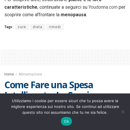
caratteristiche
, continuate a seguirci su
Youdonna.com
per
scoprire come affrontare la
menopausa
.
Tags:
cure
dieta
rimedi
Home
Alimentazione
Come Fare una Spesa
Intelligente: Le Spezie
Utilizziamo i cookie per essere sicuri che tu possa avere la
migliore esperienza sul nostro sito. Se continui ad utilizzare
by
admin6394
1 Giugno 2018
questo sito noi assumiamo che tu ne sia felice.
Ok