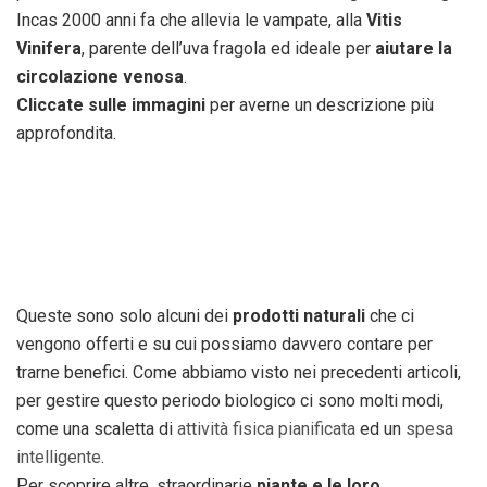
Incas 2000 anni fa che allevia le vampate, alla
Vitis
Vinifera
, parente dell’uva fragola ed ideale per
aiutare la
circolazione venosa
.
Cliccate sulle immagini
per averne un descrizione più
approfondita.
Queste sono solo alcuni dei
prodotti naturali
che ci
vengono offerti e su cui possiamo davvero contare per
trarne benefici. Come abbiamo visto nei precedenti articoli,
per gestire questo periodo biologico ci sono molti modi,
come una scaletta di
attività fisica pianificata
ed un
spesa
intelligente
.
Per scoprire altre, straordinarie
piante e le loro