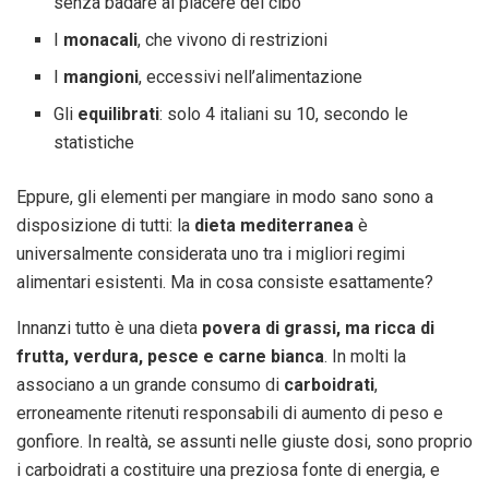
senza badare al piacere del cibo
I
monacali
, che vivono di restrizioni
I
mangioni
, eccessivi nell’alimentazione
Gli
equilibrati
: solo 4 italiani su 10, secondo le
statistiche
Eppure, gli elementi per mangiare in modo sano sono a
disposizione di tutti: la
dieta mediterranea
è
universalmente considerata uno tra i migliori regimi
alimentari esistenti. Ma in cosa consiste esattamente?
Innanzi tutto è una dieta
povera di grassi, ma ricca di
frutta, verdura, pesce e carne bianca
. In molti la
associano a un grande consumo di
carboidrati
,
erroneamente ritenuti responsabili di aumento di peso e
gonfiore. In realtà, se assunti nelle giuste dosi, sono proprio
i carboidrati a costituire una preziosa fonte di energia, e