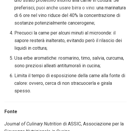
uno strato protettivo intorno alla carne in cottura. Se
preferisci,
puoi anche usare birra o vino
: una marinatura
di 6 ore nel vino riduce del 40% la concentrazione di
sostanze potenzialmente cancerogene;
Precuoci la carne per alcuni minuti al microonde: il
sapore resterà inalterato, evitando però il rilascio dei
liquidi in cottura;
Usa erbe aromatiche: rosmarino, timo, salvia, curcuma,
sono preziosi alleati antitumorali in cucina;
Limita il tempo di esposizione della carne alla fonte di
calore: ovvero, cerca di non stracuocerla e girala
spesso.
Fonte
Journal of Culinary Nutrition
di ASSIC, Associazione per la