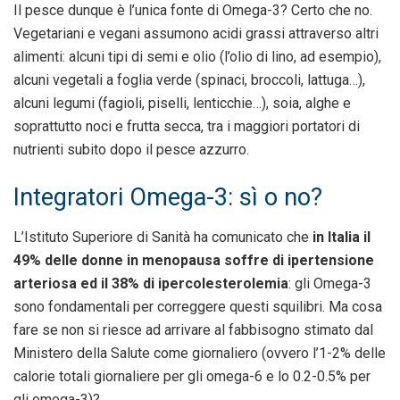
Il pesce dunque è l’unica fonte di Omega-3? Certo che no.
Vegetariani e vegani assumono acidi grassi attraverso altri
alimenti: alcuni tipi di semi e olio (l’olio di lino, ad esempio),
alcuni vegetali a foglia verde (spinaci, broccoli, lattuga…),
alcuni legumi (fagioli, piselli, lenticchie…), soia, alghe e
soprattutto noci e frutta secca, tra i maggiori portatori di
nutrienti subito dopo il pesce azzurro.
Integratori Omega-3: sì o no?
L’Istituto Superiore di Sanità ha comunicato che
in Italia il
49% delle donne in menopausa soffre di ipertensione
arteriosa ed il 38% di ipercolesterolemia
: gli Omega-3
sono fondamentali per correggere questi squilibri. Ma cosa
fare se non si riesce ad arrivare al fabbisogno stimato dal
Ministero della Salute come giornaliero (ovvero l’1-2% delle
calorie totali giornaliere per gli omega-6 e lo 0.2-0.5% per
gli omega-3)?