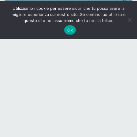
Utilizziamo i cookie per essere sicuri che tu possa avere la
migliore esperienza sul nostro sito. Se continui ad utilizzare
questo sito noi assumiamo che tu ne sia felice.
Ok
0
SHARES
Destinata agli abbonati Premium Youdonna, la convenzione
dà diritto ad una visita medica completa per valutazione in
ambito di medicina estetica, con Check-up diagnostici e
prescrizioni mediche, in funzione del tipo di valutazioni