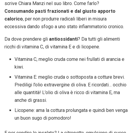
scrive Chiara Manzi nel suo libro. Come farlo?
Consumando pasti frazionati e dal giusto apporto
calorico
, per non produrre radicali liberi in misura
eccessiva dando sfogo a uno stato infiammatorio cronico.
Da dove prendere gli
antiossidanti
? Da tutti gli alimenti
ricchi di vitamina C, di vitamina E e di licopene.
Vitamina C, meglio cruda come nei frullati di arancia e
kiwi.
Vitamina E: meglio cruda o sottoposta a cotture brevi.
Prediligi l’olio extravergine di oliva. E ricordati… occhio
alle quantità! L’olio di oliva è ricco di vitamina E, ma
anche di grassi.
Licopene: ama la cottura prolungata e quindi ben venga
un buon sugo di pomodoro!
E per condire le insalate? La
citronette
, emulsione di succo