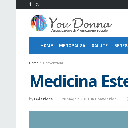
HOME
MENOPAUSA
SALUTE
BENES
Home
Convenzioni
Medicina Est
by
redazione
20 Maggio 2018
in
Convenzioni