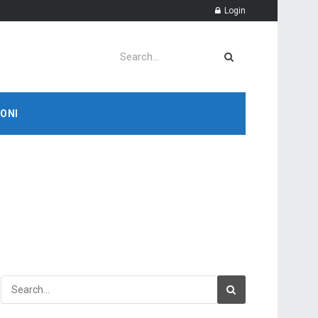
Login
ONI