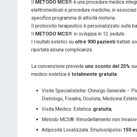
Il
METODO MCS®
è una procedura medica integra
elettromedicali e procedure mediche, in associaz
specifico programma di attività motoria.
Il protocollo terapeutico è personalizzato sulla 
Il
METODO MCS®
si sviluppa in 12 sedute.
I risultati estetici su
oltre 900 pazienti
trattati s
riportata alcuna complicanza.
La convenzione prevede
uno sconto del 25%
sug
medico-estetica è
totalmente gratuita
.
Visite Specialistiche: Chirurgo Generale – P
Dietologo, Fisiatra, Oculista, Medicina Estet
Visita Medico: Estetica:
gratuita
;
Metodo MCS®: Rimodellamento non Invasiv
Adiposità Localizzata: Emulsiolipolisi
150 e