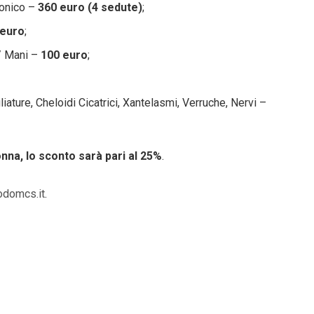
ronico –
360 euro (4 sedute)
;
 euro
;
 / Mani –
100 euro
;
ature, Cheloidi Cicatrici, Xantelasmi, Verruche, Nervi –
onna, lo sconto sarà pari al 25%
.
domcs.it
.