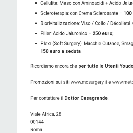
Cellulite: Meso con Aminoacidi + Acido Jalu
Scleroterapia: con Crema Sclerosante –
100
Biorivitalizzazione: Viso / Collo / Décolleté
Filler: Acido Jaluronico –
250 euro
;
Plexr (Soft Surgery): Macchie Cutanee, Smagli
150 euro a seduta
.
Ricordiamo ancora che
per tutte le Utenti Youd
Promozioni sui siti
www.mcsurgery.it
e
www.meto
Per contattare il
Dottor Casagrande
:
Viale Africa, 28
00144
Roma