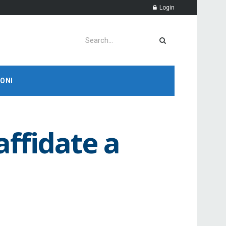
Login
ONI
ffidate a