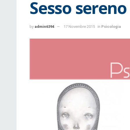
Sesso sereno
by
admin6394
17 Novembre 2015
in
Psicologia